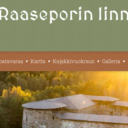
patavaraa
Kartta
Kajakkivuokraus
Galleria