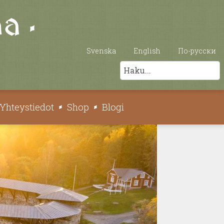
Svenska
English
По-русски
Etsi
Yhteystiedot
Shop
Blogi