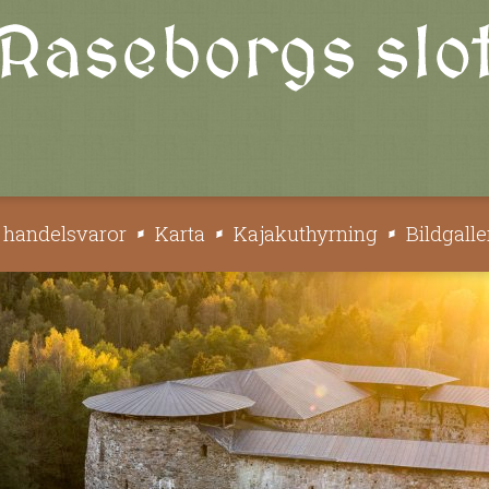
s handelsvaror
Karta
Kajakuthyrning
Bildgalle