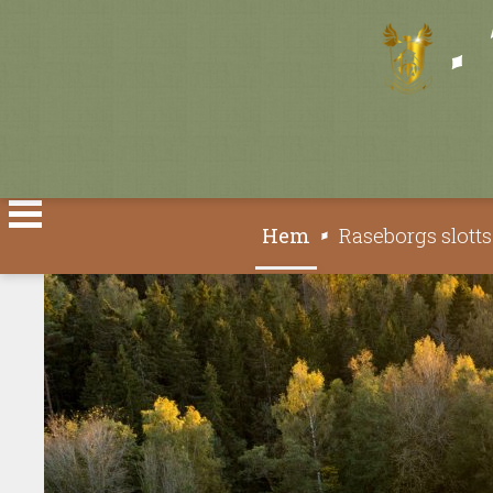
Välj ditt språk
Hem
Raseborgs slott