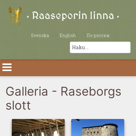
Valitse kieli
Svenska
English
По-русски
Etsi
Galleria - Raseborgs
slott