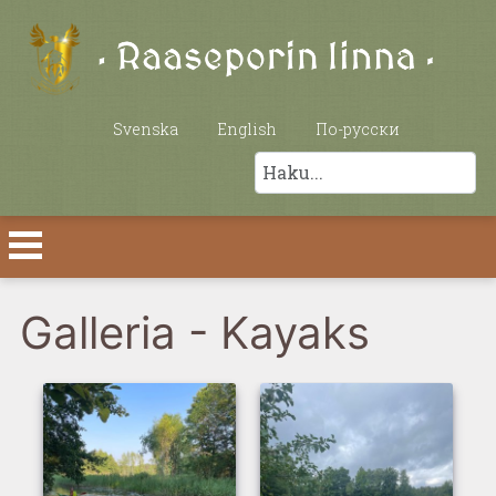
Valitse kieli
Svenska
English
По-русски
Etsi
Galleria - Kayaks