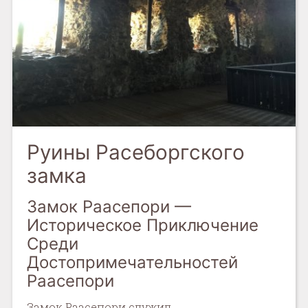
Руины Расеборгского
замка
Замок Раасепори —
Историческое Приключение
Среди
Достопримечательностей
Раасепори
Замок Раасепори служил