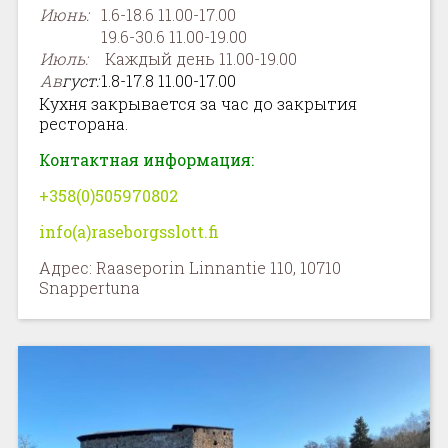
Июнь
:
1.6-18.6 11.00-17.00
19.6-30.6 11.00-19.00
Июль
:
Каждый день 11.00-19.00
Ав
густ
:
1.8-17.8 11.00-17.00
Кухня закрывается за час до закрытия
ресторана.
Контактная информация:
+358(0)505970802
info
(
a
)
raseborgsslott
.
fi
Адрес: Raaseporin Linnantie 110, 10710
Snappertuna